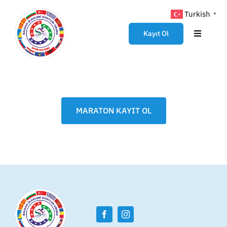
Skip
Turkish
▼
to
content
Kayıt Ol
Toggle
Navigati
Anasayfa
Genel Bilgiler
MARATON KAYIT OL
Kayıtlar
Hakkımızda
Katılımcılar